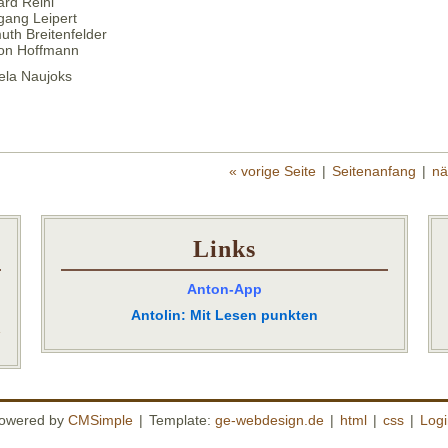
ard Reihl
gang Leipert
uth Breitenfelder
on Hoffmann
ela Naujoks
« vorige Seite
|
Seitenanfang
|
nä
Links
Anton-App
Antolin: Mit Lesen punkten
»
owered by
CMSimple
|
Template:
ge-webdesign.de
|
html
|
css
|
Logi