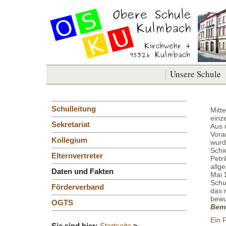
Unsere Schule
Schulleitung
Mitt
einz
Sekretariat
Aus 
Vora
Kollegium
wurd
Schi
Elternvertreter
Petr
allg
Daten und Fakten
Mai
Schu
Förderverband
das 
bewu
OGTS
Bem
Ein F
Sie sind hier:
Startseite
>