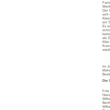
Fami
Werk
Der U
sich
Klas
am S
Es w
schö
kein
als 
60er
Kran
wied
Im J
Mehr
Best
Die 
Frit
Han
Wilh
Bert
Wilh