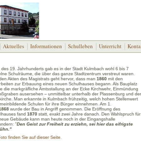
Aktuelles
Informationen
Schulleben
Unterricht
Konta
e des 19. Jahrhunderts gab es in der Stadt Kulmbach wohl 6 bis 7
elne Schulräume, die über das ganze Stadtzentrum verstreut waren.
den Akten des Magistrats geht hervor, dass man
1860
mit den
rbeiten zur Erbauung eines neuen Schulhauses begann. Als Bauplatz
e die markgräfliche Amtsstallung an der Ecke Kirchwehr, Einmündung
eßgraben ausersehen – unmittelbar unterhalb der Plassenburg und de
ikirche. Man erkannte in Kulmbach frühzeitig, welch hohen Stellenwert
emeinbildende Schulen für ihre Bürger einnehmen. Am 1.
1868
wurde der Bau in Angriff genommen. Die Eröffnung des
lhauses fand
1870
statt, exakt zwei Jahre danach. Den Wahlspruch für
neue Gebäude kann man heute noch in der Eingangshalle
ndern: "
Den Geist zur Freiheit zu erziehn, sei hier das eifrigste
ühn."
oto finden Sie auf dieser Seite.