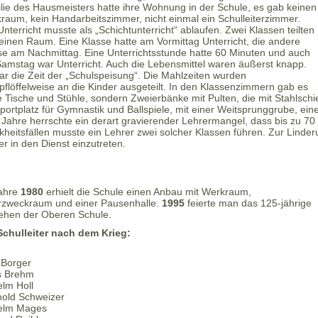
lie des Hausmeisters hatte ihre Wohnung in der Schule, es gab keinen
raum, kein Handarbeitszimmer, nicht einmal ein Schulleiterzimmer.
nterricht musste als „Schichtunterricht“ ablaufen. Zwei Klassen teilten
 einen Raum. Eine Klasse hatte am Vormittag Unterricht, die andere
se am Nachmittag. Eine Unterrichtsstunde hatte 60 Minuten und auch
amstag war Unterricht. Auch die Lebensmittel waren äußerst knapp.
ar die Zeit der „Schulspeisung“. Die Mahlzeiten wurden
pflöffelweise an die Kinder ausgeteilt. In den Klassenzimmern gab es
e Tische und Stühle, sondern Zweierbänke mit Pulten, die mit Stahlsch
Sportplatz für Gymnastik und Ballspiele, mit einer Weitsprunggrube, ein
 Jahre herrschte ein derart gravierender Lehrermangel, dass bis zu 70 S
kheitsfällen musste ein Lehrer zwei solcher Klassen führen. Zur Linde
er in den Dienst einzutreten.
ahre
1980
erhielt die Schule einen Anbau mit Werkraum,
zweckraum und einer Pausenhalle.
1995
feierte man das 125-jährige
ehen der Oberen Schule.
Schulleiter nach dem Krieg:
z Borger
s Brehm
elm Holl
hold Schweizer
elm Mages