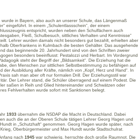
8
wurde in Bayern, also auch an unserer Schule, das Längenmaß
er“ eingeführt. In einem „Schulentlassschein“, der einem
hlusszeugnis entspricht, wurden neben den Schulfächern auch
stesgaben, Fleiß, Schulbesuch, sittliches Verhalten und Kenntnisse“
teilt. Lehrer wurden damals nicht besonders gut bezahlt, erhielten aber
rhalb Oberfrankens in Kulmbach die besten Gehälter. Das ausgehende
und das beginnende 20. Jahrhundert sind von den Schriften zweier
gogen besonders beeinflusst: Pestalozzi und Herbart. Im Vordergrund
Pädagogik steht der Begriff der „Bildsamkeit“. Die Erziehung hat die
abe, den Menschen zur sittlichen Selbstbestimmung zu befähigen auf
d der Ausbildung aller Kräfte, nämlich von „Kopf, Herz und Hand“. In
Praxis sah man aber oft nur formalen Drill. Der Erziehungsstil war
ritär. Der Lehrer stand, die Schüler überragend auf einem Podest. Die
ler saßen in Reih und Glied hintereinander und Schwätzen oder
res Fehlverhalten wurde sofort mit Sanktionen belegt.
ahr
1933
übernahm die NSDAP die Macht in Deutschland. Dabei
en auch die an der Oberen Schule tätigen Lehrer Georg Hagen und
Hundt in „Schutzhaft“ genommen. Georg Hagen wurde später, nach
Krieg, Oberbürgermeister und Max Hundt wurde Stadtschulrat.
Anfang nach
1945
war schwierig, herrschte doch große Raumnot. Die