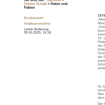
Unsere Schule
>
Daten und
Fakten
187
Druckansicht
„Met
Absc
Inhaltsverzeichnis
„Gei
Letzte Änderung:
beur
09.10.2025, 14:18
inne
19. 
Päda
der 
Aufg
Grun
der 
auto
Schü
ande
Im J
wurd
Max 
dem 
Der 